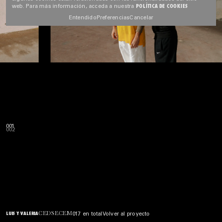
POLÍTICA DE COOKIES
web. Para más información, acceda a nuestra
Entendido
Preferencias
Cancelar
002
003
CEDSECEM
LUIS Y VALERIA
017 en total
Volver al proyecto